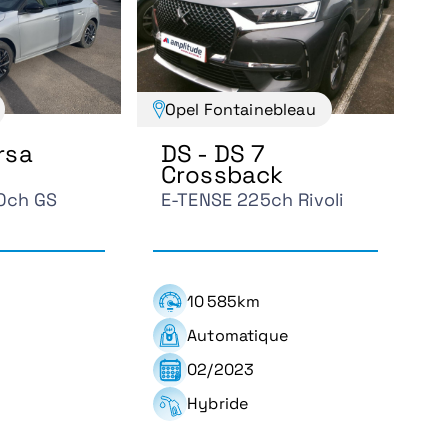
Opel Fontainebleau
rsa
DS - DS 7
Crossback
00ch GS
E-TENSE 225ch Rivoli
10 585km
Automatique
02/2023
Hybride