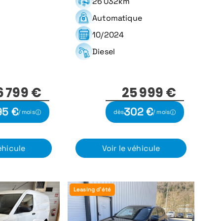
26 032km
Automatique
10/2024
Diesel
6 799 €
25 999 €
95 €
302 €
/ mois
dès
/ mois
éhicule
Voir le véhicule
Leasing d'été