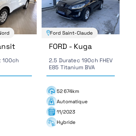
Nord
Ford Saint-Claude
ansit
FORD - Kuga
t 100ch
2.5 Duratec 190ch FHEV
E85 Titanium BVA
52 674km
Automatique
11/2023
Hybride