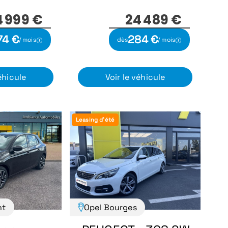
4 999 €
24 489 €
74 €
284 €
/ mois
dès
/ mois
éhicule
Voir le véhicule
Leasing d'été
nt
Opel Bourges