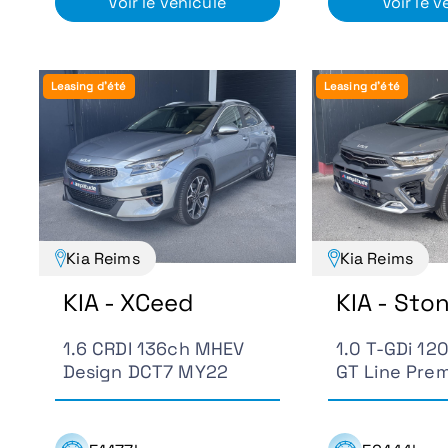
Voir le véhicule
Voir le v
Leasing d'été
Leasing d'été
Kia Reims
Kia Reims
KIA - XCeed
KIA - Sto
1.6 CRDI 136ch MHEV
1.0 T-GDi 1
Design DCT7 MY22
GT Line Pre