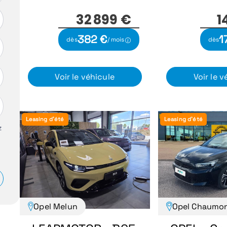
32 899 €
1
382 €
1
dès
/ mois
dès
Voir le véhicule
Voir le v
Leasing d'été
Leasing d'été
z
Opel Melun
Opel Chaumo