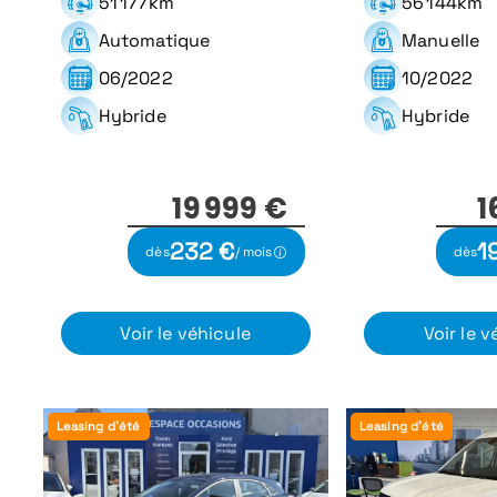
51 177km
56 144km
Automatique
Manuelle
06/2022
10/2022
Hybride
Hybride
19 999 €
1
232 €
1
dès
/ mois
dès
Voir le véhicule
Voir le v
Leasing d'été
Leasing d'été