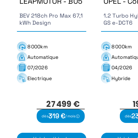
LEAPMOTOR - B05
OPEL - Co
BEV 218ch Pro Max 67,1
1.2 Turbo Hy
kWh Design
GS e-DCT6
8 000km
8 000km
Automatique
Automatiq
07/2026
04/2026
Electrique
Hybride
27 499 €
1
319 €
2
dès
/ mois
dès