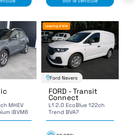
éhicule
Voir le véhicule
Leasing d'été
Ford Nevers
nic
FORD - Transit
Connect
20ch MHEV
L1 2.0 EcoBlue 122ch
mium iBVM6
Trend BVA7