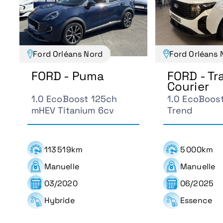
Ford Orléans Nord
Ford Orléans 
FORD - Puma
FORD - Tr
Courier
1.0 EcoBoost 125ch
1.0 EcoBoos
mHEV Titanium 6cv
Trend
113 519km
5 000km
Manuelle
Manuelle
03/2020
06/2025
Hybride
Essence