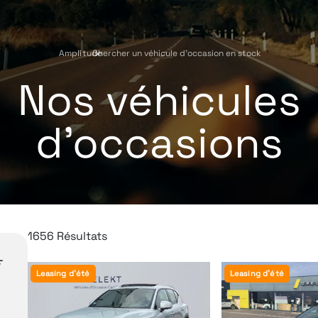
Amplitude
Chercher un véhicule d'occasion en stock
›
Nos véhicules
d'occasions
1656 Résultats
Leasing d'été
Leasing d'été