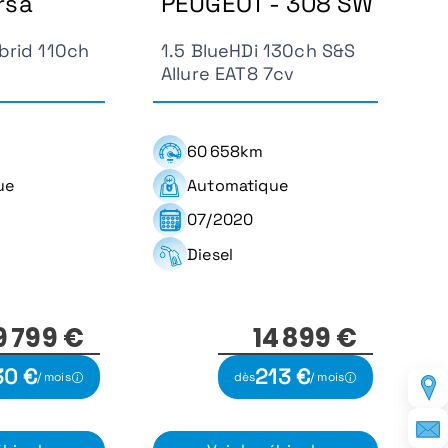
rsa
PEUGEOT - 308 SW
brid 110ch
1.5 BlueHDi 130ch S&S
Allure EAT8 7cv
60 658km
ue
Automatique
07/2020
Diesel
9 799 €
14 899 €
30 €
213 €
/ mois
dès
/ mois