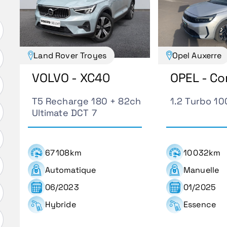
Land Rover Troyes
Opel Auxerre
VOLVO - XC40
OPEL - Co
T5 Recharge 180 + 82ch
1.2 Turbo 1
Ultimate DCT 7
67 108km
10 032km
Automatique
Manuelle
06/2023
01/2025
Hybride
Essence