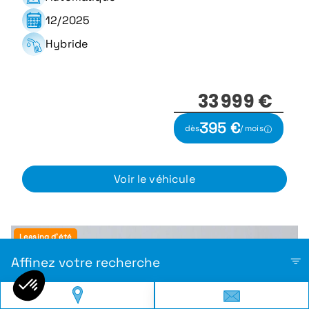
12/2025
Hybride
33 999 €
395 €
dès
/ mois
Voir le véhicule
Leasing d'été
Affinez votre recherche