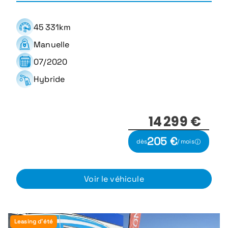
45 331km
Manuelle
07/2020
Hybride
14 299 €
205 €
dès
/ mois
Voir le véhicule
Leasing d'été