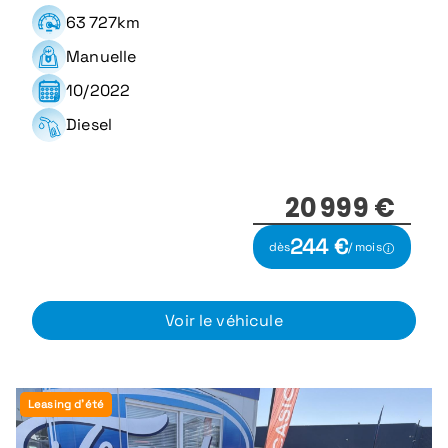
63 727km
Manuelle
10/2022
Diesel
20 999 €
244 €
dès
/ mois
Voir le véhicule
Leasing d'été