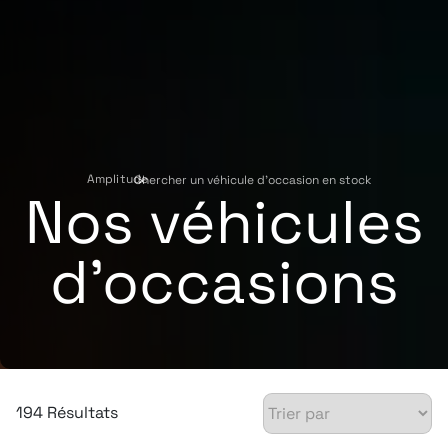
Amplitude
Chercher un véhicule d'occasion en stock
›
Nos véhicules
d'occasions
194 Résultats