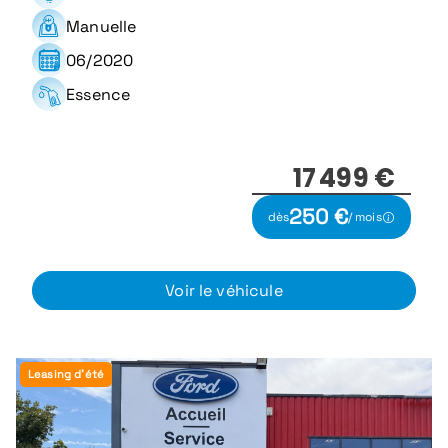
Manuelle
06/2020
Essence
17 499 €
250 €
dès
/ mois
Voir le véhicule
Leasing d'été