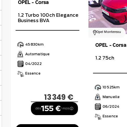
OPEL - Corsa
1.2 Turbo 100ch Elegance
Business BVA
Opel Montereau
OPEL - Corsa
45 830km
Automatique
1.2 75ch
04/2022
Essence
10 525km
13 349 €
Manuelle
155 €
06/2024
dès
/ mois
Essence