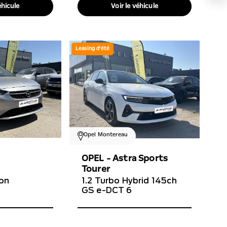
éhicule
Voir le véhicule
Leasing d'été
Opel Montereau
OPEL - Astra Sports
Tourer
ion
1.2 Turbo Hybrid 145ch
GS e-DCT 6