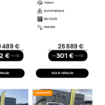
701km
Automatique
05/2025
Hybride
0 489 €
25 889 €
2 €
301 €
/ mois
dès
/ mois
éhicule
Voir le véhicule
Leasing d'été