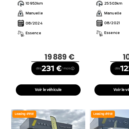
25 503km
10 953km
Manuelle
Manuelle
08/2021
08/2024
Essence
Essence
1
19 889 €
12
231 €
dès
dès
/ mois
Voir le v
Voir le véhicule
Leasing d'été
Leasing d'été