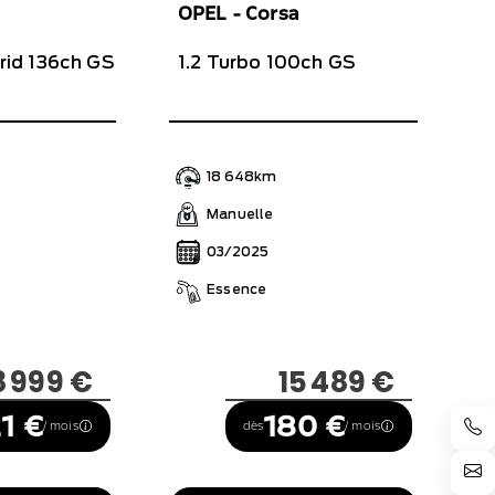
OPEL - Corsa
brid 136ch GS
1.2 Turbo 100ch GS
18 648km
e
Manuelle
03/2025
Essence
8 999 €
15 489 €
1 €
180 €
/ mois
dès
/ mois