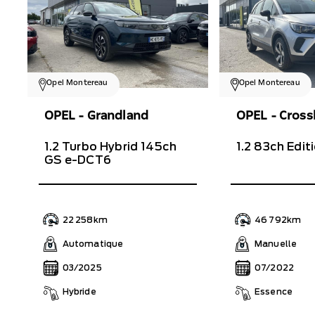
Opel Montereau
Opel Montereau
OPEL - Grandland
OPEL - Cross
1.2 Turbo Hybrid 145ch
1.2 83ch Edit
GS e-DCT6
22 258km
46 792km
Automatique
Manuelle
03/2025
07/2022
Hybride
Essence