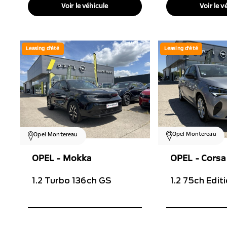
Voir le véhicule
Voir le v
Leasing d'été
Leasing d'été
Opel Montereau
Opel Montereau
OPEL - Corsa
OPEL - Mokka
1.2 75ch Edit
1.2 Turbo 136ch GS