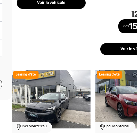
Voir le véhicule
1
15
dès
Voir le v
Leasing d'été
Leasing d'été
Opel Montereau
Opel Montereau