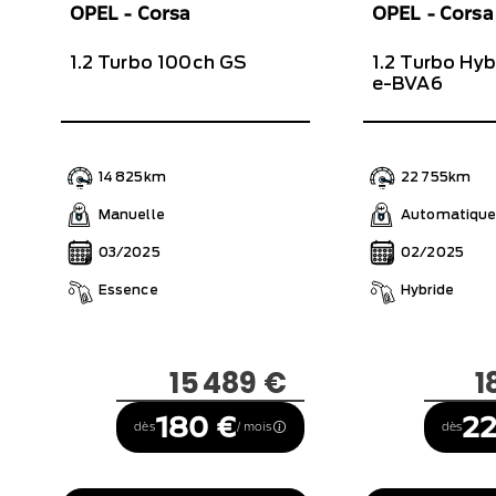
OPEL - Corsa
OPEL - Corsa
1.2 Turbo 100ch GS
1.2 Turbo Hy
e-BVA6
14 825km
22 755km
Manuelle
Automatiqu
03/2025
02/2025
Essence
Hybride
15 489 €
1
180 €
22
dès
/ mois
dès