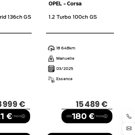
OPEL - Corsa
brid 136ch GS
1.2 Turbo 100ch GS
18 648km
e
Manuelle
03/2025
Essence
8 999 €
15 489 €
1 €
180 €
/ mois
dès
/ mois