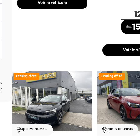
Voir le véhicule
1
15
dès
Voir le v
Leasing d'été
Leasing d'été
Opel Montereau
Opel Montereau