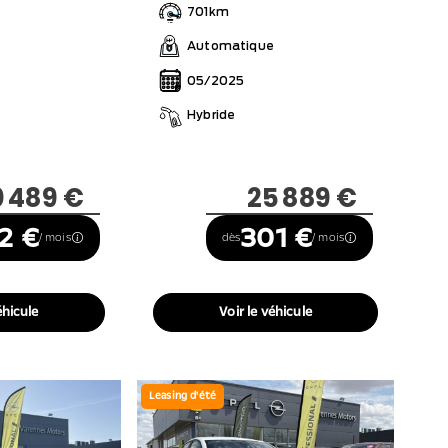
701km
Automatique
05/2025
Hybride
0 489 €
25 889 €
2 €
301 €
/ mois
dès
/ mois
éhicule
Voir le véhicule
Leasing d'été