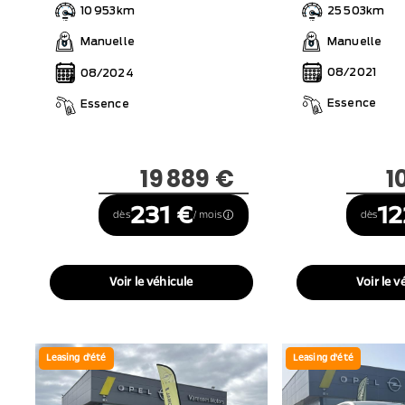
25 503km
10 953km
Manuelle
Manuelle
08/2021
08/2024
Essence
Essence
1
19 889 €
12
231 €
dès
dès
/ mois
Voir le v
Voir le véhicule
Leasing d'été
Leasing d'été