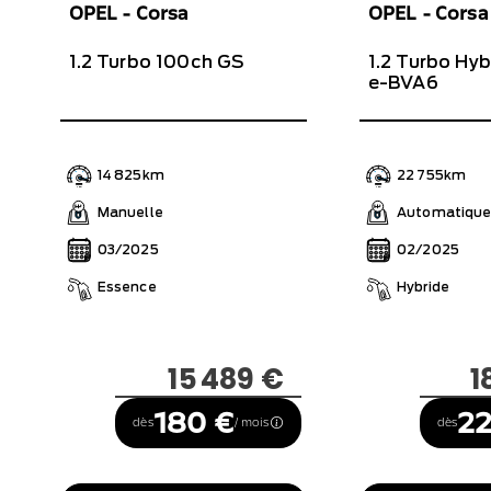
OPEL - Corsa
OPEL - Corsa
1.2 Turbo 100ch GS
1.2 Turbo Hy
e-BVA6
14 825km
22 755km
Manuelle
Automatiqu
03/2025
02/2025
Essence
Hybride
15 489 €
1
180 €
22
dès
/ mois
dès