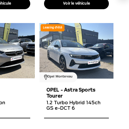
éhicule
Voir le véhicule
Leasing d'été
Opel Montereau
OPEL - Astra Sports
Tourer
ion
1.2 Turbo Hybrid 145ch
GS e-DCT 6