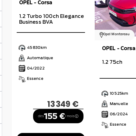
OPEL - Corsa
1.2 Turbo 100ch Elegance
Business BVA
Opel Montereau
OPEL - Corsa
45 830km
Automatique
1.2 75ch
04/2022
Essence
10 525km
13 349 €
Manuelle
155 €
06/2024
dès
/ mois
Essence