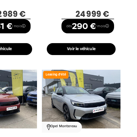
2 989 €
24 999 €
1 €
290 €
/ mois
dès
/ mois
éhicule
Voir le véhicule
Leasing d'été
Opel Montereau