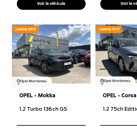
Voir le véhicule
Voir le v
Leasing d'été
Leasing d'été
Opel Montereau
Opel Montereau
OPEL - Corsa
OPEL - Mokka
1.2 75ch Edit
1.2 Turbo 136ch GS