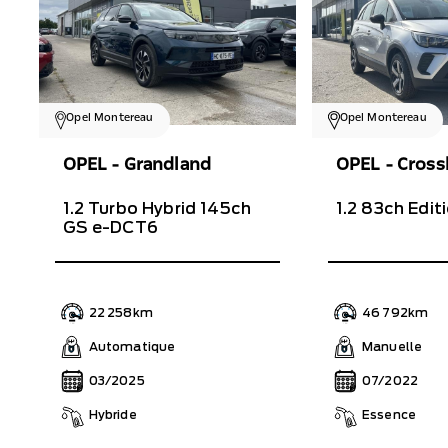
Opel Montereau
Opel Montereau
OPEL - Grandland
OPEL - Cross
1.2 Turbo Hybrid 145ch
1.2 83ch Edit
GS e-DCT6
22 258km
46 792km
Automatique
Manuelle
03/2025
07/2022
Hybride
Essence